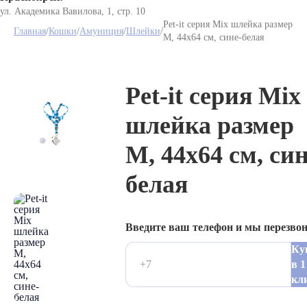
ул. Академика Вавилова, 1, стр. 10
Pet-it серия Mix шлейка размер
Главная
/
Кошки
/
Амуниция
/
Шлейки
/
M, 44х64 см, сине-белая
Pet-it серия Mix
шлейка размер
M, 44х64 см, син
белая
Введите ваш телефон и мы перезво
Ку
в 1
кл