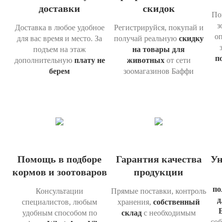
доставки
скидок
По
з
Доставка в любое удобное
Регистрируйся, покупай и
о
для вас время и место. За
получай реальную
скидку
подъем на этаж
на товары для
п
дополнительную
плату не
животных
от сети
берем
зоомагазинов Баффи
Помощь в подборе
Гарантия качества
Ун
кормов и зоотоваров
продукции
по
Консультации
Прямые поставки, контроль
д
специалистов, любым
хранения,
собственный
удобным способом по
склад
с необходимым
соб