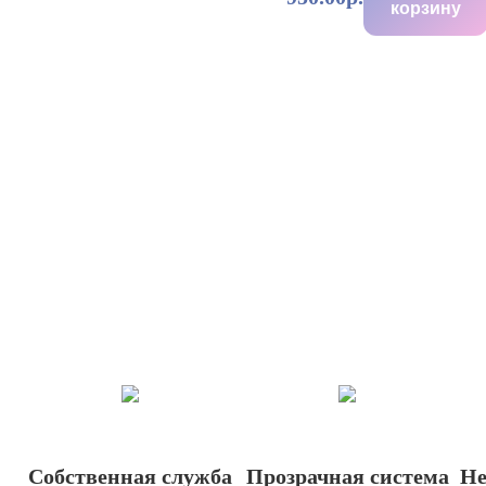
корзину
Собственная служба
Прозрачная система
Не