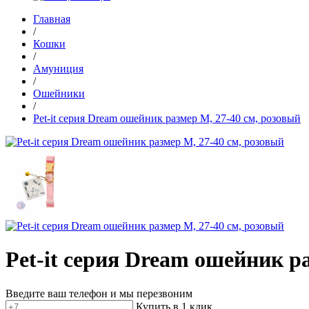
Главная
/
Кошки
/
Амуниция
/
Ошейники
/
Pet-it серия Dream ошейник размер M, 27-40 см, розовый
Pet-it серия Dream ошейник р
Введите ваш телефон и мы перезвоним
Купить в 1 клик