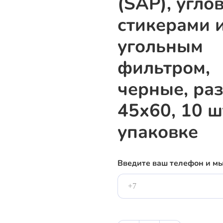
(SAP), угло
стикерами 
угольным
фильтром,
черные, ра
45х60, 10 шт
упаковке
Введите ваш телефон и м