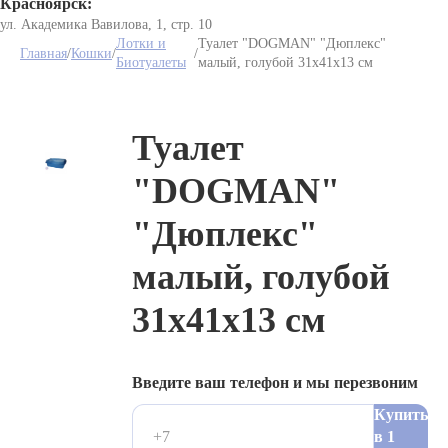
Красноярск:
ул. Академика Вавилова, 1, стр. 10
Лотки и
Туалет "DOGMAN" "Дюплекс"
Главная
/
Кошки
/
/
Биотуалеты
малый, голубой 31х41х13 см
Туалет
"DOGMAN"
"Дюплекс"
малый, голубой
31х41х13 см
Введите ваш телефон и мы перезвоним
Купить
в 1