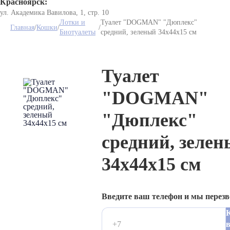
Красноярск:
ул. Академика Вавилова, 1, стр. 10
Лотки и
Туалет "DOGMAN" "Дюплекс"
Главная
/
Кошки
/
/
Биотуалеты
средний, зеленый 34х44х15 см
Туалет
"DOGMAN"
"Дюплекс"
средний, зеле
34х44х15 см
Введите ваш телефон и мы перез
в