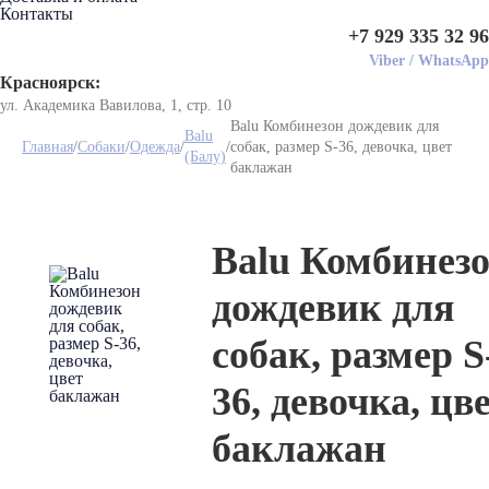
Контакты
+7 929 335 32 96
Viber
/
WhatsApp
Красноярск:
ул. Академика Вавилова, 1, стр. 10
Balu Комбинезон дождевик для
Balu
Главная
/
Собаки
/
Одежда
/
/
собак, размер S-36, девочка, цвет
(Балу)
баклажан
Balu Комбинез
дождевик для
собак, размер S
36, девочка, цв
баклажан