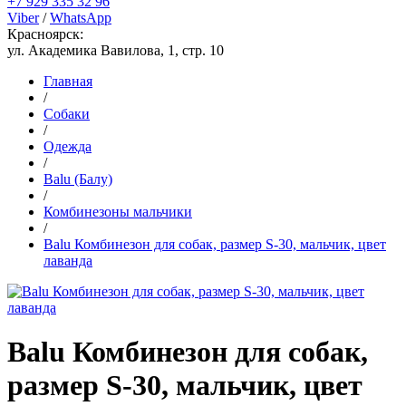
+7 929 335 32 96
Viber
/
WhatsApp
Красноярск:
ул. Академика Вавилова, 1, стр. 10
Главная
/
Собаки
/
Одежда
/
Balu (Балу)
/
Комбинезоны мальчики
/
Balu Комбинезон для собак, размер S-30, мальчик, цвет
лаванда
Balu Комбинезон для собак,
размер S-30, мальчик, цвет