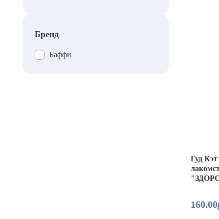
Бренд
Баффи
Гуд Кэ
лакомc
"ЗДОР
160.00