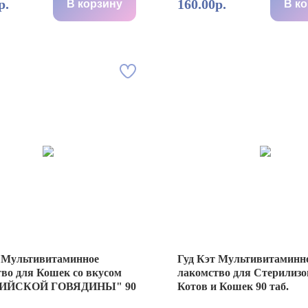
р.
160.00р.
В корзину
В к
т Мультивитаминное
Гуд Кэт Мультивитаминн
во для Кошек со вкусом
лакомcтво для Стерилиз
ИЙСКОЙ ГОВЯДИНЫ" 90
Котов и Кошек 90 таб.