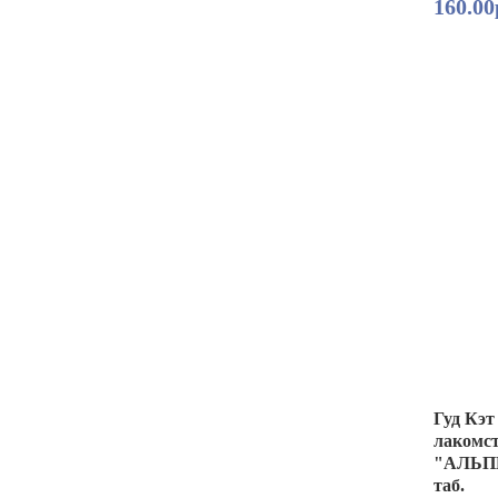
160.00
Гуд Кэ
лакомcт
"АЛЬП
таб.