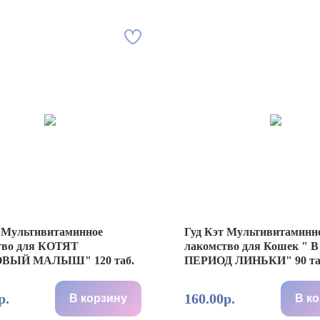
т Мультивитаминное
Гуд Кэт Мультивитаминн
тво для КОТЯТ
лакомcтво для Кошек " В
ОВЫЙ МАЛЫШ" 120 таб.
ПЕРИОД ЛИНЬКИ" 90 та
р.
160.00р.
В корзину
В к