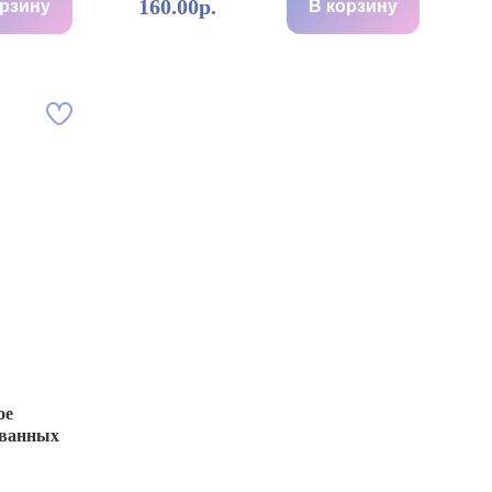
160.00р.
орзину
В корзину
ое
ованных