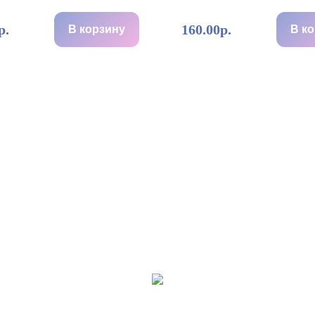
р.
160.00р.
В корзину
В к