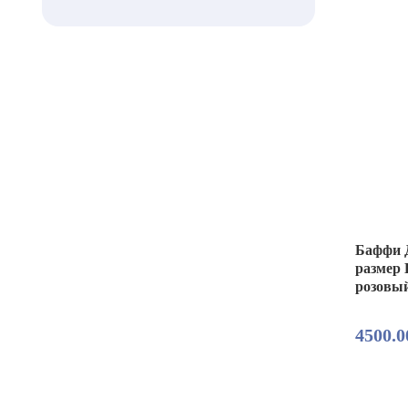
Баффи Д
размер 
розовы
4500.0