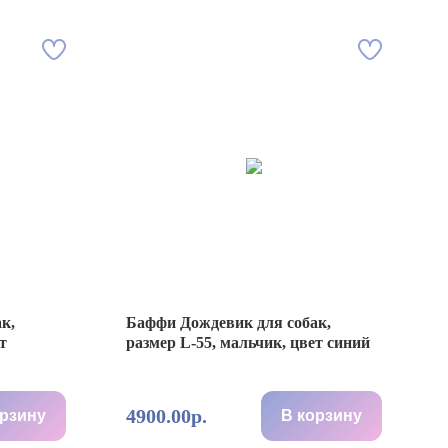
к,
Баффи Дождевик для собак,
т
размер L-55, мальчик, цвет синий
4900.00р.
орзину
В корзину