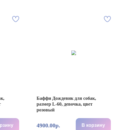
к,
Баффи Дождевик для собак,
т
размер L-60, девочка, цвет
розовый
4900.00р.
орзину
В корзину