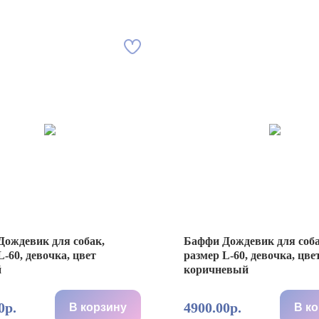
ождевик для собак,
Баффи Дождевик для соба
L-60, девочка, цвет
размер L-60, девочка, цве
й
коричневый
0р.
4900.00р.
В корзину
В к