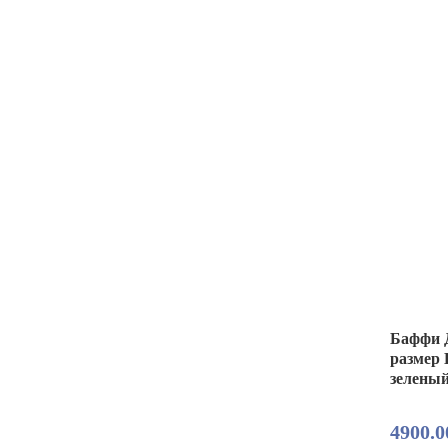
Баффи Д
размер 
зелены
4900.0