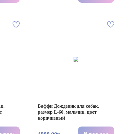
к,
Баффи Дождевик для собак,
т
размер L-60, мальчик, цвет
коричневый
орзину
В корзину