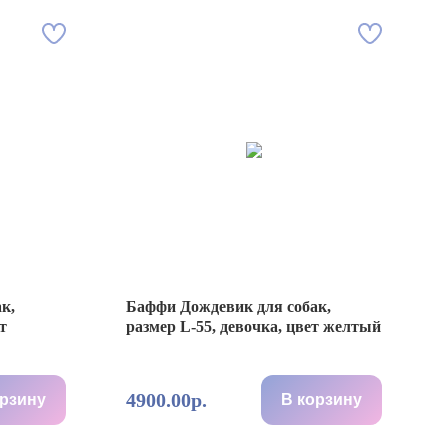
к,
Баффи Дождевик для собак,
т
размер L-55, девочка, цвет желтый
4900.00р.
орзину
В корзину