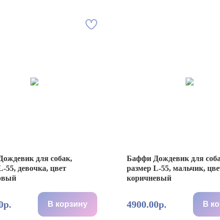
ождевик для собак,
Баффи Дождевик для соба
L-55, девочка, цвет
размер L-55, мальчик, цве
овый
коричневый
0р.
4900.00р.
В корзину
В к