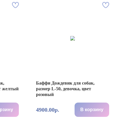
к,
Баффи Дождевик для собак,
ет желтый
размер L-50, девочка, цвет
розовый
4900.00р.
орзину
В корзину