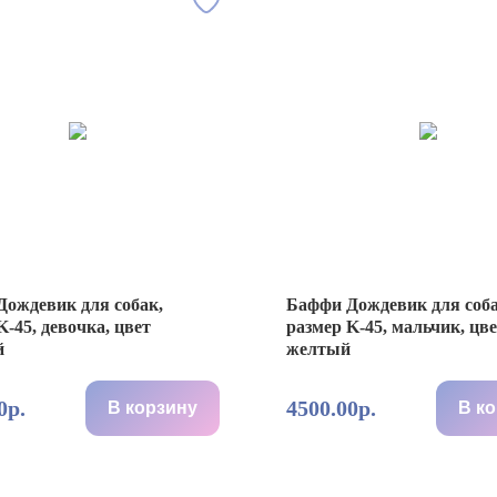
ождевик для собак,
Баффи Дождевик для соба
K-45, девочка, цвет
размер K-45, мальчик, цв
й
желтый
0р.
4500.00р.
В корзину
В к