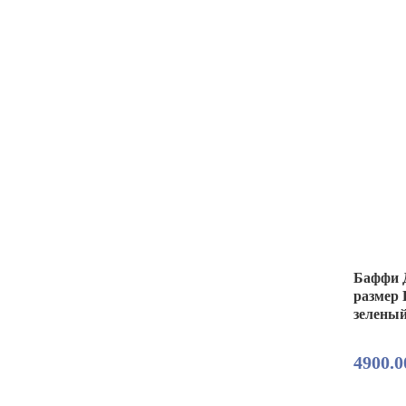
Баффи Д
размер 
зелены
4900.0