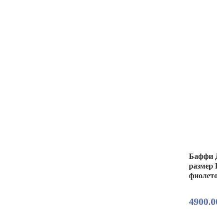
Баффи Д
размер 
фиолет
4900.0