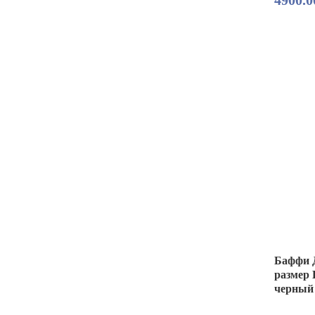
4900.0
Баффи Д
размер 
черный