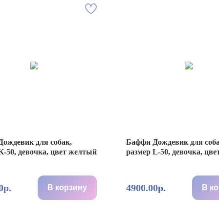
ождевик для собак,
Баффи Дождевик для соба
K-50, девочка, цвет желтый
размер L-50, девочка, цв
0р.
4900.00р.
В корзину
В к