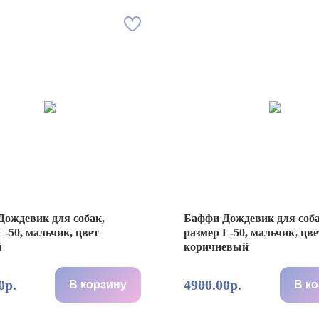
ождевик для собак,
Баффи Дождевик для соба
L-50, мальчик, цвет
размер L-50, мальчик, цве
й
коричневый
0р.
4900.00р.
В корзину
В к